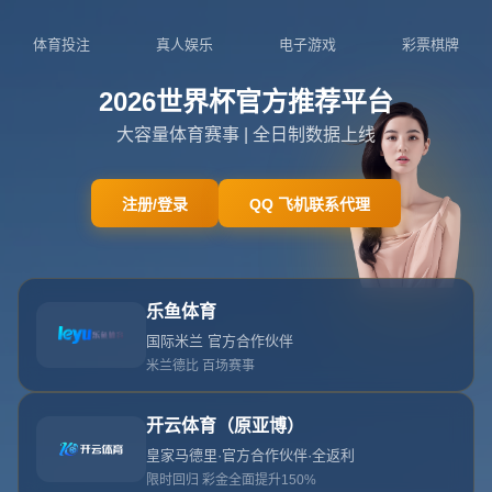
404
网站首页
404