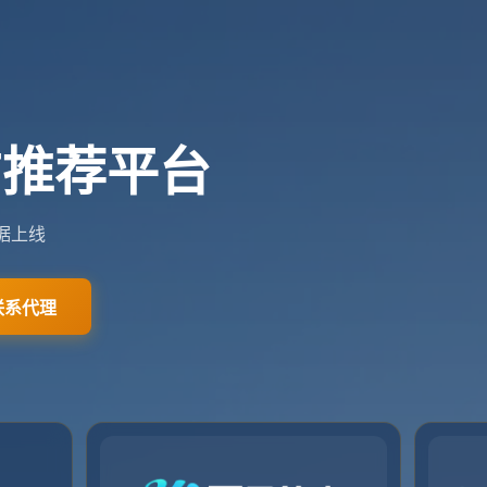
联系电话 :
邮箱地址 :
022-5612546
admin@zh-a-kaiyunspo
绍
新闻资讯
联系我们
404
网站首页
404