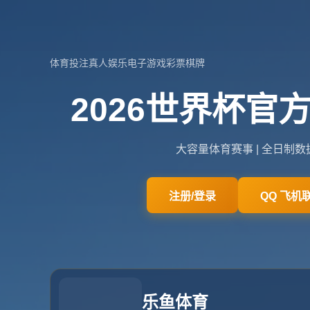
网站首页
关于我们
服务优势
团队介