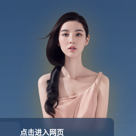
公司地址 :
rts.com
吉林省吉林市丰满区丰满街道