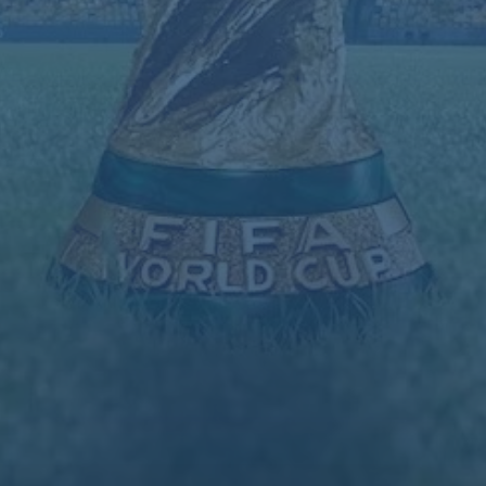
栏目导航
友情链接
关于我们
友情链接
服务优势
团队介绍
新闻资讯
联系我们