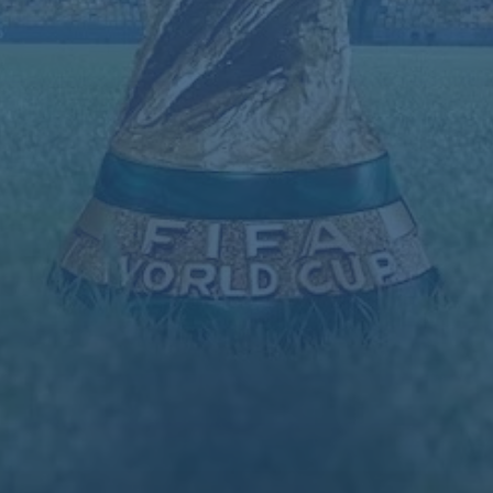
栏目导航
友情链接
关于我们
友情链接
服务优势
团队介绍
新闻资讯
联系我们