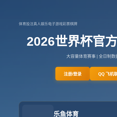
网站首页
关于我们
服务优势
团队介