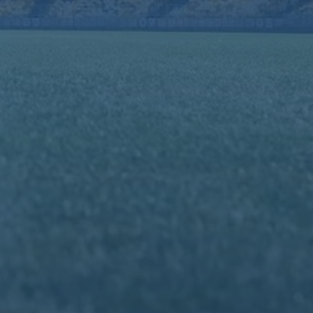
营业时间
周六
8:00 am-10:00 pm
周日
6:00 am-8:00 pm
周一
6:00 am-2:00 pm
周二
7:00 am-9:00 pm
周三
10:00 am-12:00 pm
周四
2:00 am-6:00 pm