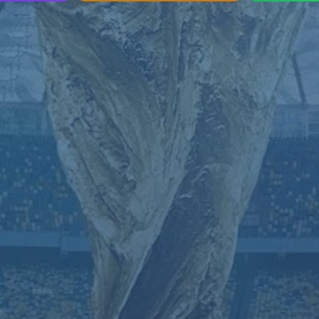
哎呀！找不到此页面
我们深感抱歉，您请求的页面不存在：(
返回网站首页