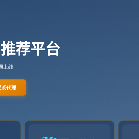
联系电话 :
邮箱地址 :
022-5612546
admin@zh-a-kaiyunspo
绍
新闻资讯
联系我们
404
网站首页
404