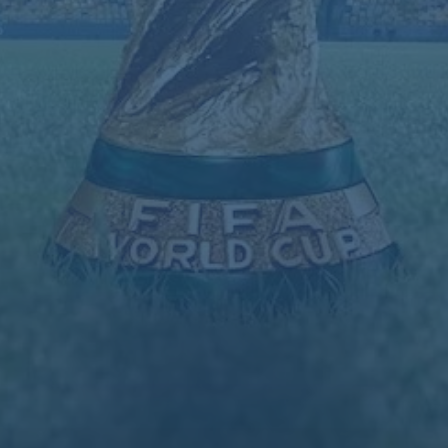
栏目导航
友情链接
关于我们
友情链接
服务优势
团队介绍
新闻资讯
联系我们