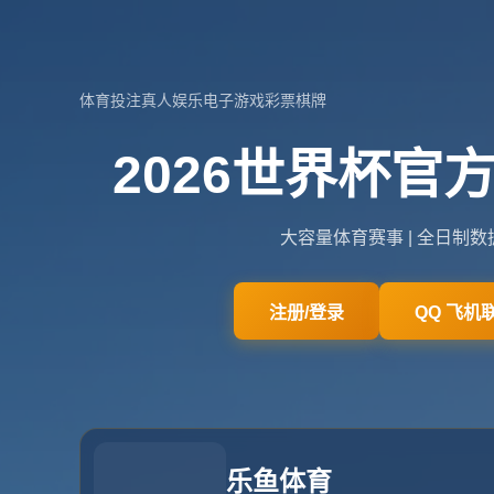
网站首页
关于我们
服务优势
团队介