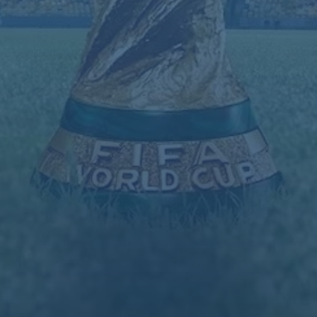
栏目导航
友情链接
关于我们
友情链接
服务优势
团队介绍
新闻资讯
联系我们