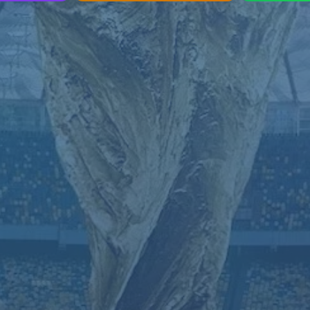
哎呀！找不到此页面
我们深感抱歉，您请求的页面不存在：(
返回网站首页