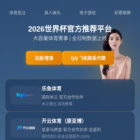
404
网站首页
404