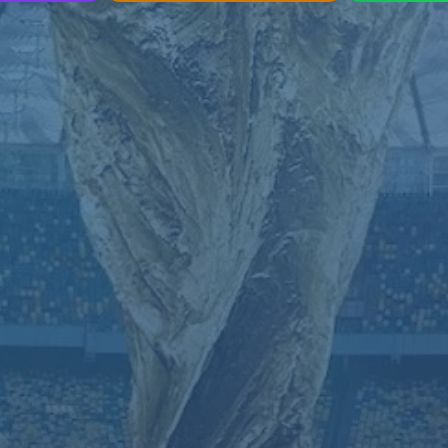
哎呀！找不到此页面
我们深感抱歉，您请求的页面不存在：(
返回网站首页