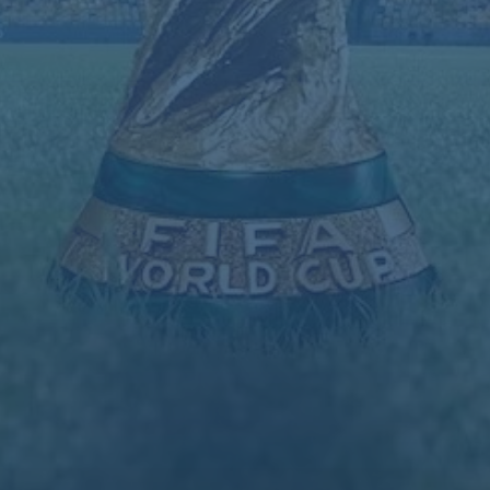
栏目导航
友情链接
关于我们
友情链接
服务优势
团队介绍
新闻资讯
联系我们