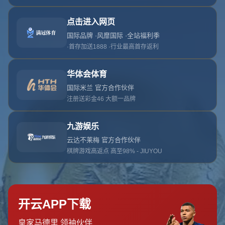
哎呀！找不到此页面
我们深感抱歉，您请求的页面不存在：(
返回网站首页