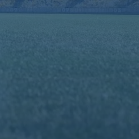
营业时间
周六
8:00 am-10:00 pm
周日
6:00 am-8:00 pm
周一
6:00 am-2:00 pm
周二
7:00 am-9:00 pm
周三
10:00 am-12:00 pm
周四
2:00 am-6:00 pm