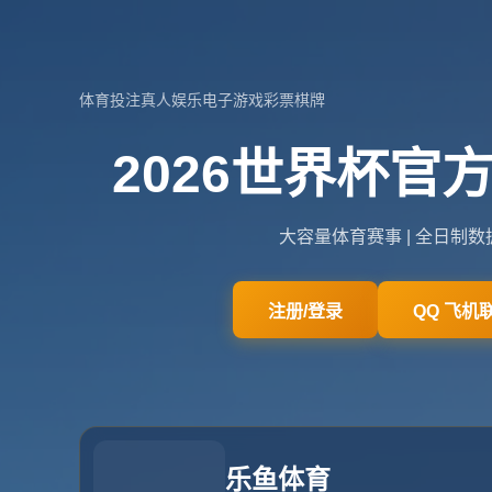
网站首页
关于我们
服务优势
团队介