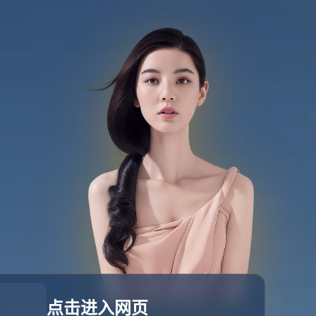
公司地址 :
rts.com
吉林省吉林市丰满区丰满街道