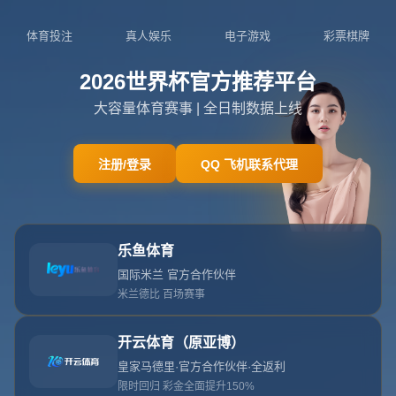
404
网站首页
404