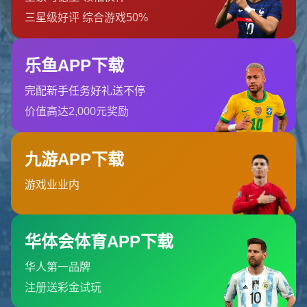
开云
开云（Kaiyun）中国官网入口整合体育赛事资讯、实时比分更
新、热门比赛动态与综合互动服务，为用户提...
吉林省吉林市丰满区丰满街道
022-5612546
admin@zh-a-kaiyunsports.com
栏目导航
关于我们
服务优势