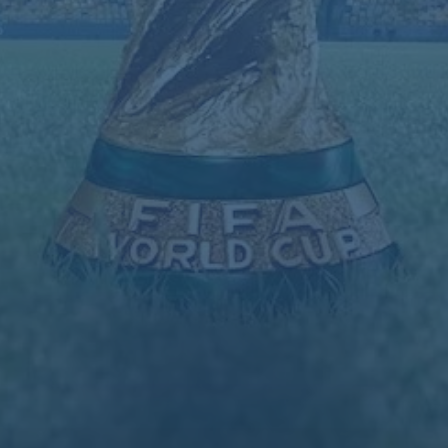
栏目导航
友情链接
关于我们
友情链接
服务优势
团队介绍
新闻资讯
联系我们