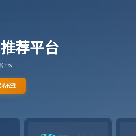
联系电话 :
邮箱地址 :
022-5612546
admin@zh-a-kaiyunspo
绍
新闻资讯
联系我们
404
网站首页
404