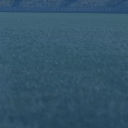
营业时间
周六
8:00 am-10:00 pm
周日
6:00 am-8:00 pm
周一
6:00 am-2:00 pm
周二
7:00 am-9:00 pm
周三
10:00 am-12:00 pm
周四
2:00 am-6:00 pm