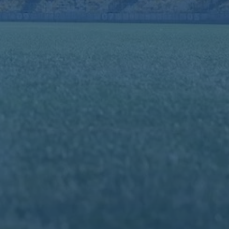
营业时间
周六
8:00 am-10:00 pm
周日
6:00 am-8:00 pm
周一
6:00 am-2:00 pm
周二
7:00 am-9:00 pm
周三
10:00 am-12:00 pm
周四
2:00 am-6:00 pm