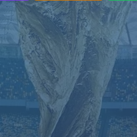
哎呀！找不到此页面
我们深感抱歉，您请求的页面不存在：(
返回网站首页