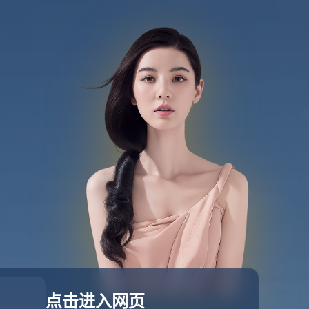
公司地址 :
rts.com
吉林省吉林市丰满区丰满街道