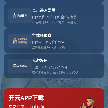
哎呀！找不到此页面
我们深感抱歉，您请求的页面不存在：(
返回网站首页