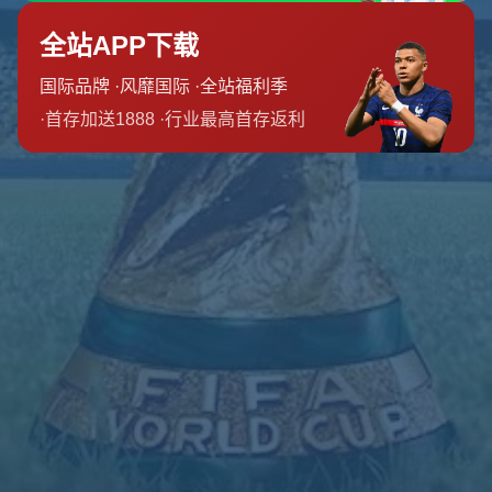
团队介绍
新闻资讯
联系我们
友情链接
友情链接
营业时间
周六
8:00 am-10:00 pm
周日
6:00 am-8:00 pm
周一
6:00 am-2:00 pm