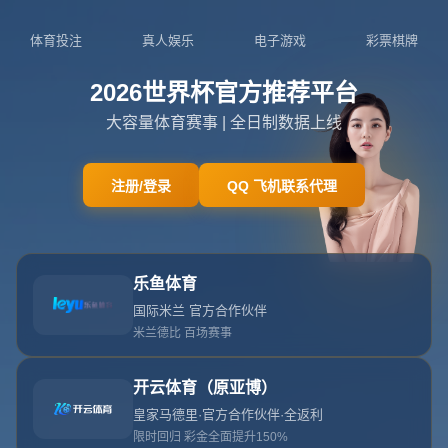
404
网站首页
404