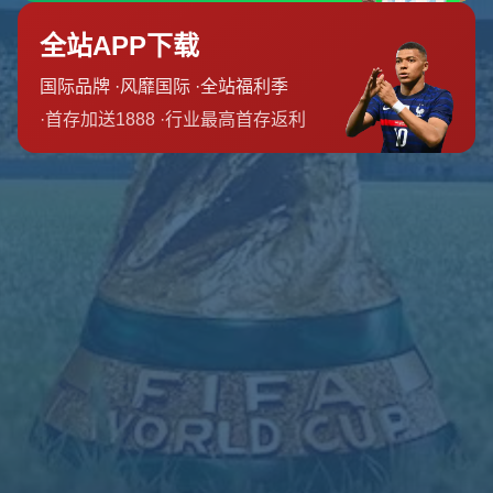
团队介绍
新闻资讯
联系我们
友情链接
友情链接
营业时间
周六
8:00 am-10:00 pm
周日
6:00 am-8:00 pm
周一
6:00 am-2:00 pm