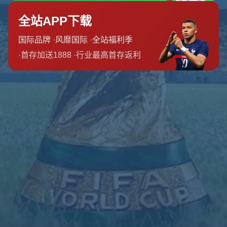
团队介绍
新闻资讯
联系我们
友情链接
友情链接
营业时间
周六
8:00 am-10:00 pm
周日
6:00 am-8:00 pm
周一
6:00 am-2:00 pm