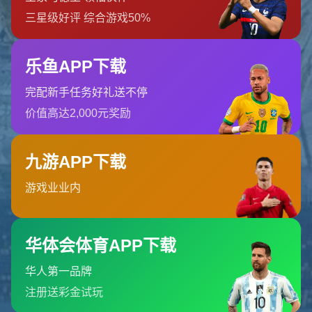
开云
开云（Kaiyun）中国官网入口整合体育赛事资讯、实时比分更
新、热门比赛动态与综合互动服务，为用户提...
吉林省吉林市丰满区丰满街道
022-5612546
admin@zh-a-kaiyunsports.com
栏目导航
关于我们
服务优势