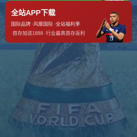
团队介绍
新闻资讯
联系我们
友情链接
友情链接
营业时间
周六
8:00 am-10:00 pm
周日
6:00 am-8:00 pm
周一
6:00 am-2:00 pm