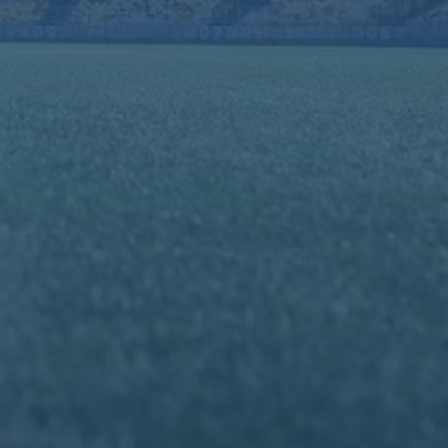
营业时间
周六
8:00 am-10:00 pm
周日
6:00 am-8:00 pm
周一
6:00 am-2:00 pm
周二
7:00 am-9:00 pm
周三
10:00 am-12:00 pm
周四
2:00 am-6:00 pm