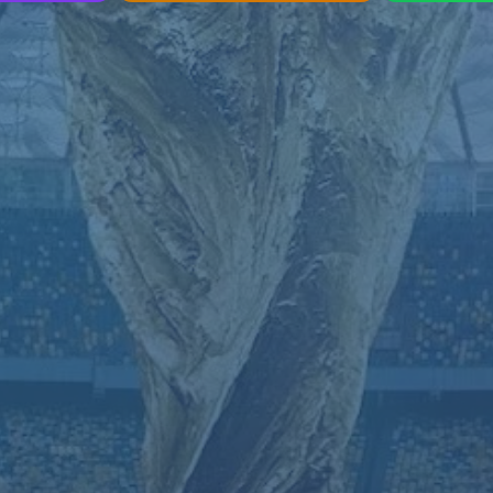
哎呀！找不到此页面
我们深感抱歉，您请求的页面不存在：(
返回网站首页