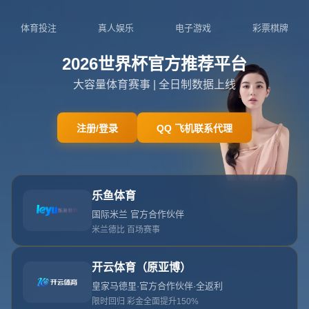
404
网站首页
404