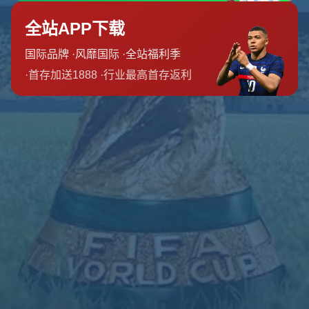
团队介绍
新闻资讯
联系我们
友情链接
友情链接
营业时间
周六
8:00 am-10:00 pm
周日
6:00 am-8:00 pm
周一
6:00 am-2:00 pm