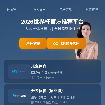
404
网站首页
404