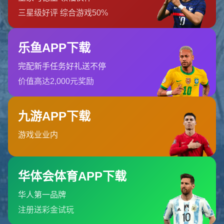
开云
开云（Kaiyun）中国官网入口整合体育赛事资讯、实时比分更
新、热门比赛动态与综合互动服务，为用户提...
吉林省吉林市丰满区丰满街道
022-5612546
admin@zh-a-kaiyunsports.com
栏目导航
关于我们
服务优势