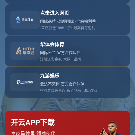
哎呀！找不到此页面
我们深感抱歉，您请求的页面不存在：(
返回网站首页