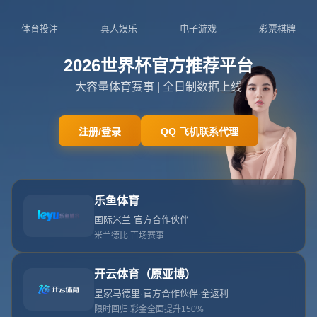
404
网站首页
404