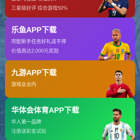
开云
开云（Kaiyun）中国官网入口整合体育赛事资讯、实时比分更
新、热门比赛动态与综合互动服务，为用户提...
吉林省吉林市丰满区丰满街道
022-5612546
admin@zh-a-kaiyunsports.com
栏目导航
关于我们
服务优势