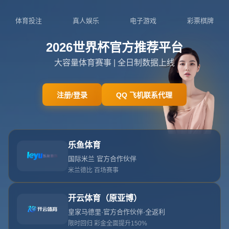
404
网站首页
404