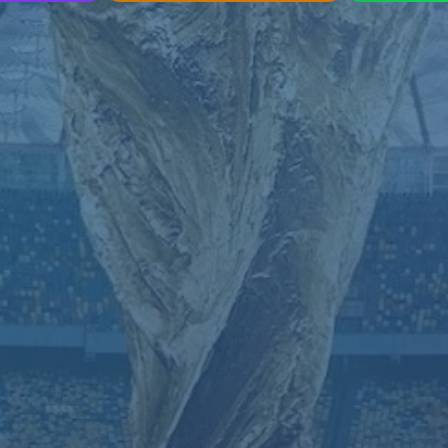
哎呀！找不到此页面
我们深感抱歉，您请求的页面不存在：(
返回网站首页