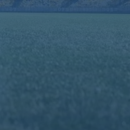
营业时间
周六
8:00 am-10:00 pm
周日
6:00 am-8:00 pm
周一
6:00 am-2:00 pm
周二
7:00 am-9:00 pm
周三
10:00 am-12:00 pm
周四
2:00 am-6:00 pm