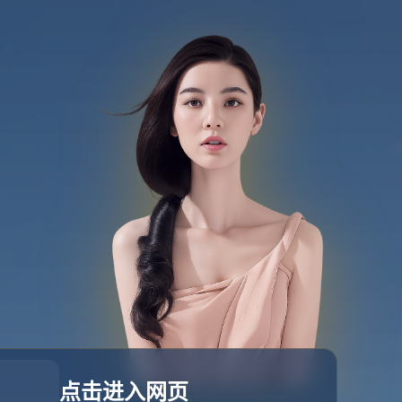
公司地址 :
rts.com
吉林省吉林市丰满区丰满街道