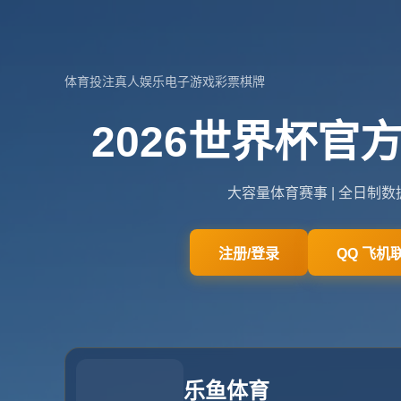
网站首页
关于我们
服务优势
团队介