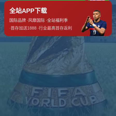
团队介绍
新闻资讯
联系我们
友情链接
友情链接
营业时间
周六
8:00 am-10:00 pm
周日
6:00 am-8:00 pm
周一
6:00 am-2:00 pm