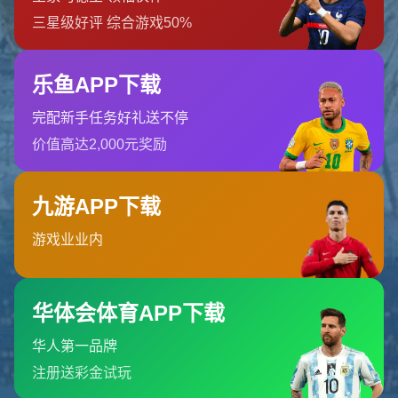
开云
开云（Kaiyun）中国官网入口整合体育赛事资讯、实时比分更
新、热门比赛动态与综合互动服务，为用户提...
吉林省吉林市丰满区丰满街道
022-5612546
admin@zh-a-kaiyunsports.com
栏目导航
关于我们
服务优势