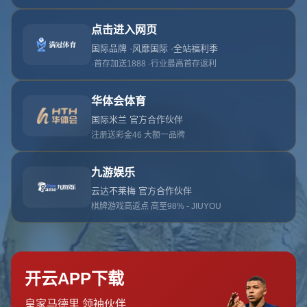
哎呀！找不到此页面
我们深感抱歉，您请求的页面不存在：(
返回网站首页