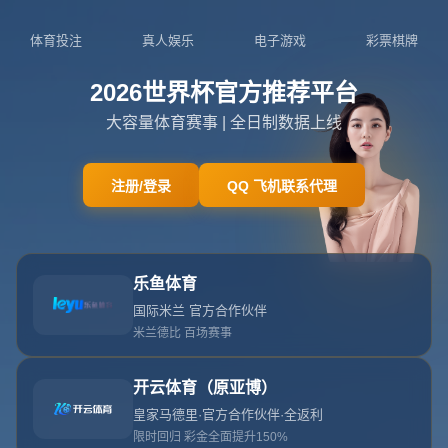
404
网站首页
404