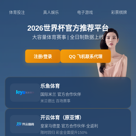
404
网站首页
404