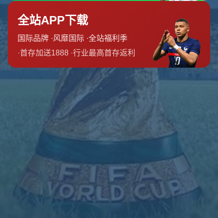
团队介绍
新闻资讯
联系我们
友情链接
友情链接
营业时间
周六
8:00 am-10:00 pm
周日
6:00 am-8:00 pm
周一
6:00 am-2:00 pm