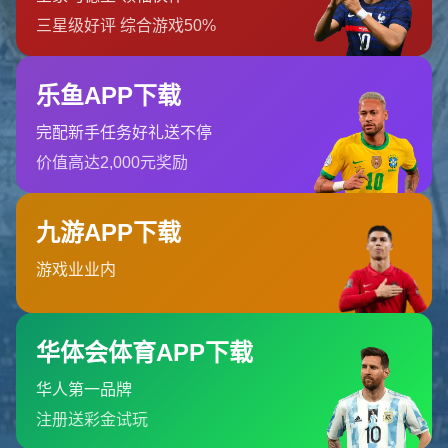
开云
开云（Kaiyun）中国官网入口整合体育赛事资讯、实时比分更
新、热门比赛动态与综合互动服务，为用户提...
吉林省吉林市丰满区丰满街道
022-5612546
admin@zh-a-kaiyunsports.com
栏目导航
关于我们
服务优势