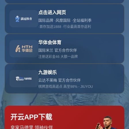
哎呀！找不到此页面
我们深感抱歉，您请求的页面不存在：(
返回网站首页