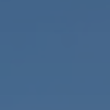
汰赛 对阵形势会根据小组排名实时生成 为避免混乱 官
方时间表会采用图表加文本的方式 例如明确显示某场
八分之一决赛对应的是哪两个小组的第几名 只要你理
解这一逻辑 就能快速读懂赛程
如何通过官网入口获取2026世界杯赛程详细安排
当你在搜索引擎输入2026世界杯赛程详细安排最新时
间表官网入口时 通常会出现多种网站链接 但想要避免
信息滞后或非官方来源 最稳妥的方式仍然是直接进入
国际足联及官方主办方的官网 这些官网通常都会设置
醒目的赛事导航栏 将2026世界杯单独作为一级入口 展
开后可以看到赛程 日历 比赛城市 球场 票务 指南等多
个模块 当赛事临近时 你还会看到专门的实时赛程更新
页面 其中不仅包括开球时间 还会标注明确的轮次标签