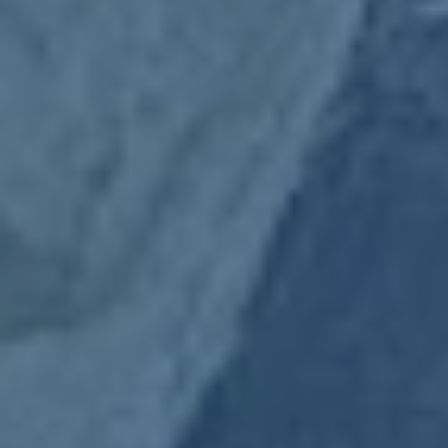
时 不少球迷会被形形色色的页面吸引 有的打着官方字
样 有的以超大字体展示所谓最全赛程 但并非所有页面
都具备权威性与时效性 判断一个入口是否可信 可以从
几个方面着手 第一 是否明确注明为官方组织或主办方
第二 页面是否有完整的隐私政策与使用条款 第三 赛程
是否支持多语言切换并有清晰的版权标识 如果一个页
面既没有官方标志 也无法找到任何联系信息 却同时夹
杂过多广告链接 那么就不宜作为查阅最新时间表的主
要来源
此外 一些媒体网站会根据官方赛程进行整理和解读 这
类内容在帮助你理解赛程结构 预测关键对决方面很有
价值 比如会将焦点战 单日多场高强度比赛的组合做成
观赛推荐 但无论如何 原始时间数据仍应回到官网入口
进行核对 你可以把媒体梳理与官方网站视为解读与源