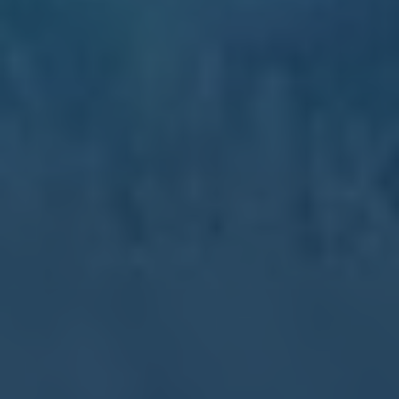
2026世界杯直播完整版全程直播实
时查看
世界杯足彩单场投注技巧解析