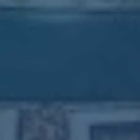
栏目导航
关于我们
服务优势
团队介绍