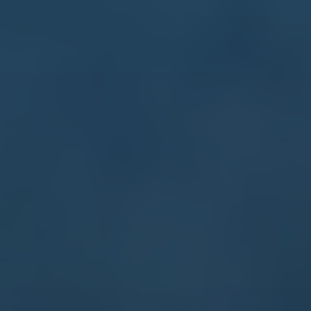
开云
开云（Kaiyun）中国官网入口整合体育赛事资讯、实时比分更
新、热门比赛动态与综合互动服务，为用户提...
吉林省吉林市丰满区丰满街道
022-5612546
admin@zh-a-kaiyunsports.com
栏目导航
关于我们
服务优势