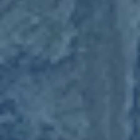
案例分析如何通过官网入口制定个人观赛计划
设想一位球迷打算在2026年亲赴主办国观看世界杯 小
组赛阶段只停留十天 又希望尽可能多看几支热门球队
那么他需要做的第一步 就是在2026世界杯赛程详细安
排最新时间表官网入口中下载完整版赛程 然后用筛选