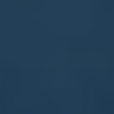
团队介绍
新闻资讯
联系我们
友情链接
友情链接
营业时间
周六
8:00 am-10:00 pm
周日
6:00 am-8:00 pm