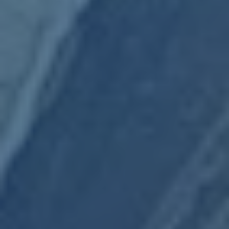
头的关系 前者帮你理解哪场值得看 后者确保你知道准
确时间与地点 两者结合 才能构成完整的观赛信息链条
善用官网时间表的附加功能提升观赛体验
很多人提到赛程 只想到一张表格 但2026世界杯的官网
时间表很可能会进一步整合多种功能 比如点击某一场
比赛 可以直接看到球场平面图 交通指南 安检须知 天
气预报 甚至周边城市的基础信息 对现场观众来说 这几
乎等同于一份小型旅行向导 对远程观众而言 则可以通
过赛程页面跳转到官方转播信息区域 了解所在地区的
授权平台 避免赛前临时寻找信号源的手忙脚乱
部分官网入口还支持个性化订阅功能 允许用户按球队
小组 城市或轮次构建自己的专属赛程 例如你可以只订