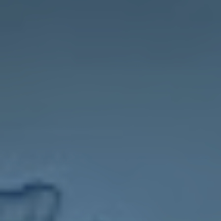
或安排出行 必须以这些细节为依据进行规划